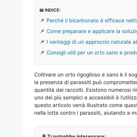
📖 INDICE:
📌
Perché il bicarbonato è efficace nell’
📌
Come preparare e applicare la soluz
📌
I vantaggi di un approccio naturale al
📌
Consigli utili per un orto sano e prod
Coltivare un orto rigoglioso e sano è il so
la presenza di parassiti può compromettere 
quantità dei raccolti. Esistono numerosi ri
uno dei più semplici e accessibili è l’utili
questo articolo verrà illustrato come que
nella lotta contro i parassiti, aiutando a m
🔎 Ti potrebbe interessare: