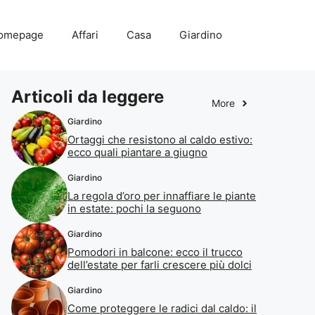
omepage
Affari
Casa
Giardino
Articoli da leggere
More
Giardino
Ortaggi che resistono al caldo estivo:
ecco quali piantare a giugno
Giardino
La regola d’oro per innaffiare le piante
in estate: pochi la seguono
Giardino
Pomodori in balcone: ecco il trucco
dell’estate per farli crescere più dolci
Giardino
Come proteggere le radici dal caldo: il