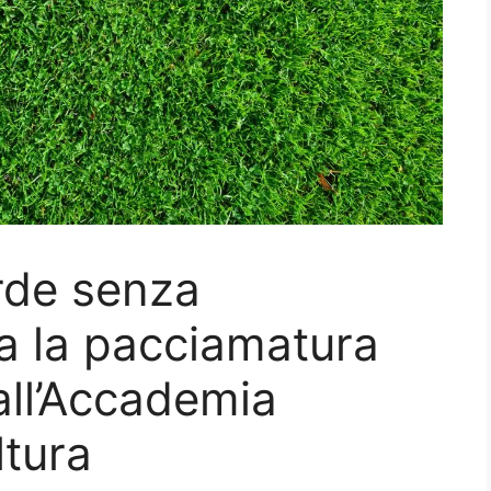
rde senza
va la pacciamatura
ll’Accademia
ltura