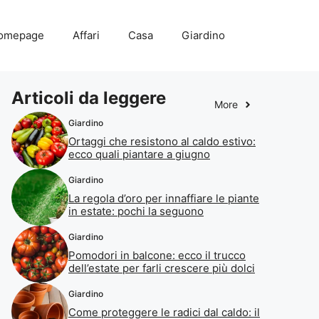
omepage
Affari
Casa
Giardino
Articoli da leggere
More
Giardino
Ortaggi che resistono al caldo estivo:
ecco quali piantare a giugno
Giardino
La regola d’oro per innaffiare le piante
in estate: pochi la seguono
Giardino
Pomodori in balcone: ecco il trucco
dell’estate per farli crescere più dolci
Giardino
Come proteggere le radici dal caldo: il