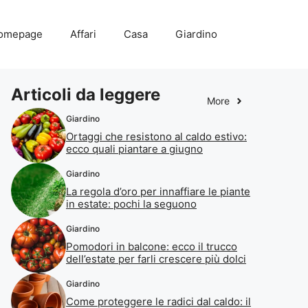
omepage
Affari
Casa
Giardino
Articoli da leggere
More
Giardino
Ortaggi che resistono al caldo estivo:
ecco quali piantare a giugno
Giardino
La regola d’oro per innaffiare le piante
in estate: pochi la seguono
Giardino
Pomodori in balcone: ecco il trucco
dell’estate per farli crescere più dolci
Giardino
Come proteggere le radici dal caldo: il